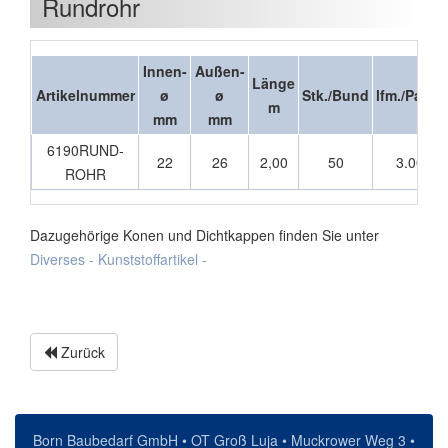
Rundrohr
Innen-
Außen-
Länge
Artikelnummer
ø
ø
Stk./Bund
lfm./Palett
m
mm
mm
6190RUND-
22
26
2,00
50
3.000
ROHR
Dazugehörige Konen und Dichtkappen finden Sie unter
Diverses - Kunststoffartikel -
Zurück
Born Baubedarf GmbH • OT Groß Luja • Muckrower Weg 3 •