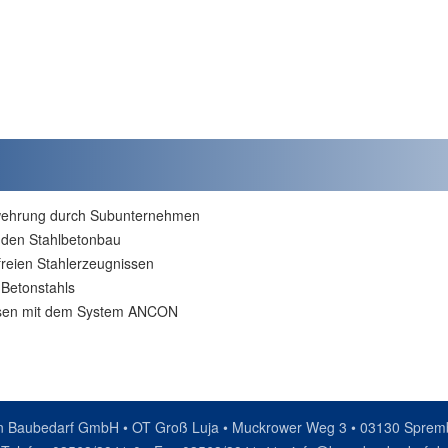
ewehrung durch Subunternehmen
 den Stahlbetonbau
freien Stahlerzeugnissen
Betonstahls
ssen mit dem System ANCON
n Baubedarf GmbH • OT Groß Luja • Muckrower Weg 3 • 03130 Sprem